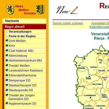
R
E
Startseite
Termin sofort zufügen
Anmelden fü
Regio aktuell
Kalenderzuga
: Veranstaltungen
Veranstal
: Feste in der Region
Riesa -
Dom Meißen
Kino
Club Hafenstr. MEI
Albrechtsburg
Hahnemannzentrum MEI
Theater Meißen
Landesbühnen Radebeul
Elblandphilharmonie
Semperoper DD
Staatsschauspiel DD
Staatsoperette DD
Theater der Jungen
Generation DD
Hygienemuseum DD