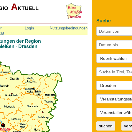
A
GIO
KTUELL
Suche
r
Login
Nutzungsbedingungen
ng
tungen der Region
 Meißen - Dresden
suchen
ver