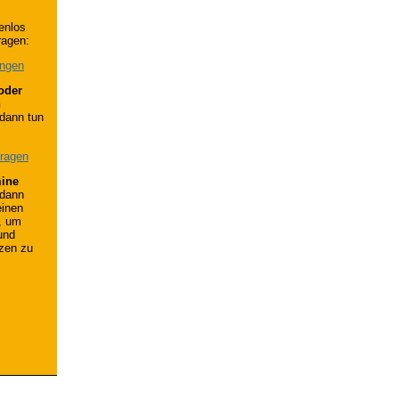
enlos
ragen:
ungen
oder
n
dann tun
tragen
mine
dann
einen
, um
und
tzen zu