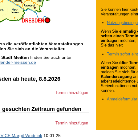
Sie können hier kost
Veranstaltungen eint
Nutzungsbeding
Wenn Sie
einmalig 
selten einen Termi
eintragen
möchten, 
s die veröffentlichten Veranstaltungen
Sie das hier:
en Sie sich an die Veranstalter.
Termin sofort ein
r
Stadt Meißen
finden Sie auch unter
alender-meissen.de
Wenn Sie
öfter Ter
eintragen
möchten, 
melden Sie sich für 
Kalenderzugang
an
sden ab heute, 8.8.2026
arbeitserleichternde 
Serienfunktionen nu
können.
Termin hinzufügen
Anmeldeformular
m gesuchten Zeitraum gefunden
Termin hinzufügen
ICE Margit Wodniok
10.01.25