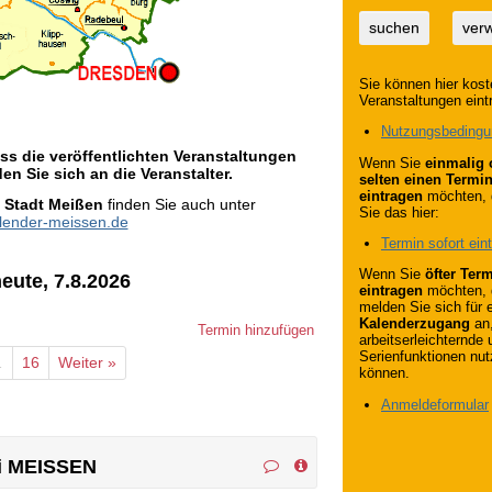
suchen
ver
Sie können hier kost
Veranstaltungen eint
Nutzungsbeding
s die veröffentlichten Veranstaltungen
Wenn Sie
einmalig 
en Sie sich an die Veranstalter.
selten einen Termi
eintragen
möchten, 
r
Stadt Meißen
finden Sie auch unter
Sie das hier:
alender-meissen.de
Termin sofort ein
Wenn Sie
öfter Ter
eute, 7.8.2026
eintragen
möchten, 
melden Sie sich für 
Kalenderzugang
an
Termin hinzufügen
arbeitserleichternde 
Serienfunktionen nu
…
16
Weiter »
können.
Anmeldeformular
ei MEISSEN