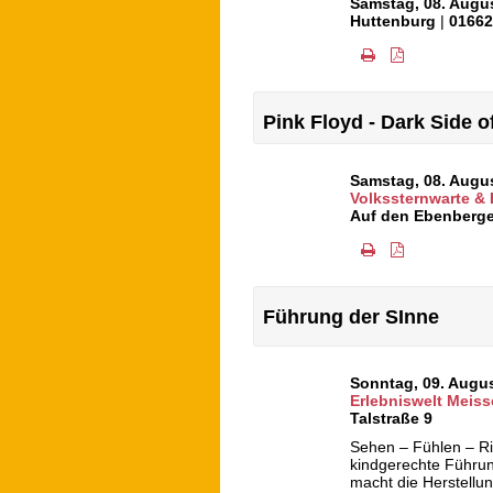
Samstag, 08. Augu
Huttenburg
|
0166
Pink Floyd - Dark Side 
Samstag, 08. Augu
Volkssternwarte &
Auf den Ebenberge
Führung der SInne
Sonntag, 09. Augu
Erlebniswelt Meiss
Talstraße 9
Sehen – Fühlen – R
kindgerechte Führun
macht die Herstellu