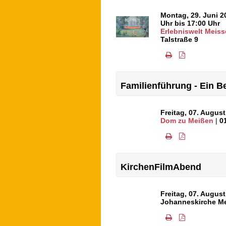
Montag, 29. Juni 2
Uhr bis 17:00 Uhr
Erlebniswelt Meiss
Talstraße 9
Familienführung - Ein 
Freitag, 07. Augus
Dom zu Meißen
|
0
KirchenFilmAbend
Freitag, 07. Augus
Johanneskirche M