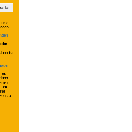
werfen
enlos
ragen:
ungen
oder
n
dann tun
tragen
mine
dann
einen
, um
und
tzen zu