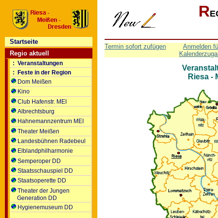
R
E
Startseite
Termin sofort zufügen
Anmelden fü
Regio aktuell
Kalenderzuga
: Veranstaltungen
Veranstal
: Feste in der Region
Riesa -
Dom Meißen
Kino
Club Hafenstr. MEI
Albrechtsburg
Hahnemannzentrum MEI
Theater Meißen
Landesbühnen Radebeul
Elblandphilharmonie
Semperoper DD
Staatsschauspiel DD
Staatsoperette DD
Theater der Jungen
Generation DD
Hygienemuseum DD