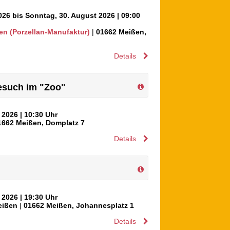
026 bis Sonntag, 30. August 2026
| 09:00
en (Porzellan-Manufaktur)
|
01662
Meißen
,
Details
Besuch im "Zoo"
t 2026
| 10:30 Uhr
1662
Meißen
,
Domplatz 7
Details
t 2026
| 19:30 Uhr
eißen
|
01662
Meißen
,
Johannesplatz 1
Details