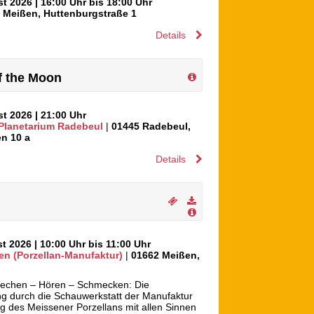
st 2026
| 16:00 Uhr bis 18:00 Uhr
2
Meißen
,
Huttenburgstraße 1
Details
of the Moon
st 2026
| 21:00 Uhr
 Planetarium Radebeul
|
01445
Radebeul
,
n 10 a
Details
st 2026
| 10:00 Uhr bis 11:00 Uhr
en (Porzellan-Manufaktur)
|
01662
Meißen
,
iechen – Hören – Schmecken: Die
g durch die Schauwerkstatt der Manufaktur
ng des Meissener Porzellans mit allen Sinnen