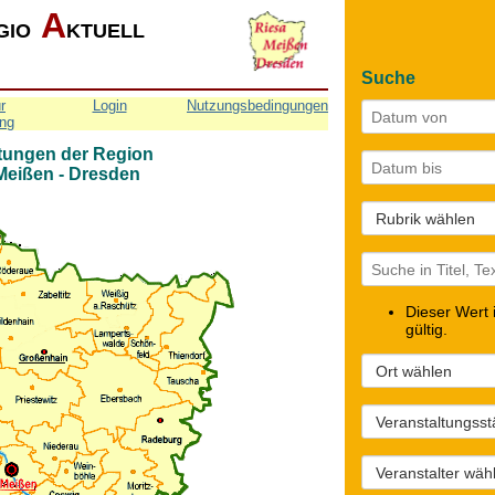
A
GIO
KTUELL
Suche
r
Login
Nutzungsbedingungen
ng
tungen der Region
 Meißen - Dresden
Dieser Wert i
gültig.