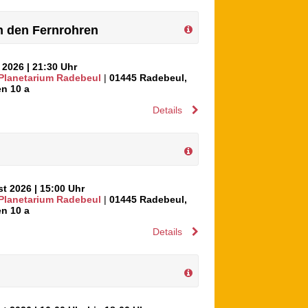
 den Fernrohren
t 2026
| 21:30 Uhr
 Planetarium Radebeul
|
01445
Radebeul
,
n 10 a
Details
st 2026
| 15:00 Uhr
 Planetarium Radebeul
|
01445
Radebeul
,
n 10 a
Details