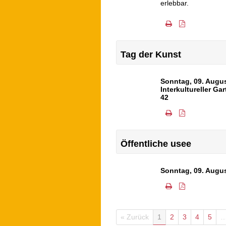
erlebbar.
Tag der Kunst
Sonntag, 09. Augu
Interkultureller G
42
Öffentliche usee
Sonntag, 09. Augu
« Zurück
1
2
3
4
5