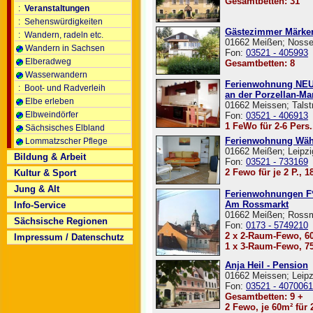
Gesamtbetten: 31
:
Veranstaltungen
:
Sehenswürdigkeiten
Gästezimmer Märke
:
Wandern, radeln etc.
01662 Meißen; Nossen
Wandern in Sachsen
Fon:
03521 - 405993
Elberadweg
Gesamtbetten: 8
Wasserwandern
Ferienwohnung N
:
Boot- und Radverleih
an der Porzellan-Ma
Elbe erleben
01662 Meissen; Talst
Elbweindörfer
Fon:
03521 - 406913
1 FeWo für 2-6 Pers.
Sächsisches Elbland
Ferienwohnung Wäh
Lommatzscher Pflege
01662 Meißen; Leipzi
Bildung & Arbeit
Fon:
03521 - 733169
2 Fewo für je 2 P., 
Kultur & Sport
Jung & Alt
Ferienwohnungen F*
Am Rossmarkt
Info-Service
01662 Meißen; Rossm
Sächsische Regionen
Fon:
0173 - 5749210
2 x 2-Raum-Fewo, 60
Impressum / Datenschutz
1 x 3-Raum-Fewo, 7
Anja Heil - Pension
01662 Meissen; Leipz
Fon:
03521 - 4070061
Gesamtbetten: 9 +
2 Fewo, je 60m² für