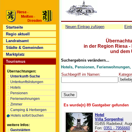
Neuen Eintrag zufügen
Eint
Startseite
Regio aktuell
Übernachtu
Landratsamt
in der Region Riesa -
Städte & Gemeinden
und dem 
Marktplatz
Suchergebnis verändern...
Tourismus
Hotels, Pensionen, Ferienwohnungen,
Übernachtungen:
Suchbegriff im Namen:
Kategor
:
Unterkunft-Suche
:
Unterkunftslistungen
:
Hotels
:
Pensionen
:
Ferienwohnungen
:
Zimmer
Es wurde(n) 89 Gastgeber gefunden
:
Camping & Herbergen
Hotel
Hotels sofort buchen
Villa Sorgenfrei
01455 Radebeul; Aug
weitere Infos:
Fon:
0351 - 7956660
:
Gaststätten