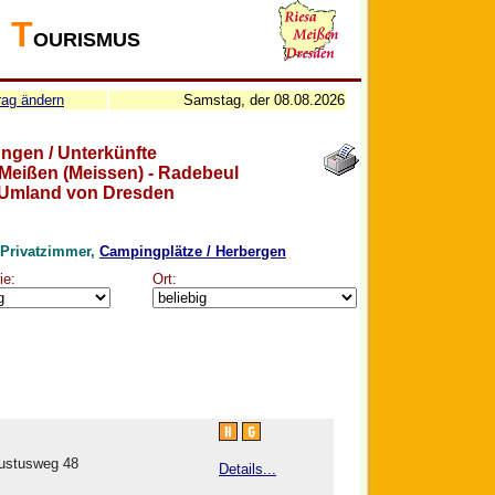
T
OURISMUS
rag ändern
Samstag, der 08.08.2026
ngen / Unterkünfte
 Meißen (Meissen) - Radebeul
Umland von Dresden
 Privatzimmer,
Campingplätze / Herbergen
ie:
Ort:
ustusweg 48
Details...