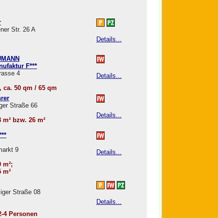
r
er Str. 26 A
Details...
EUMANN
nufaktur F***
rasse 4
Details...
, ca. 50 qm / 65 qm
rer
ger Straße 66
Details...
18 m² bzw. 26 m²
**
arkt 9
Details...
 m²;
5 m²
iger Straße 08
Details...
 2-4 Personen