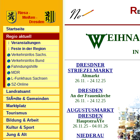
R
Startseite
EIHN
Regio aktuell
: Veranstaltungen
: Feste in der Region
IN DER U
Verkehrsinfos Sachs.
Verkehrsinfos Bund
DRESDNER
Fahndungshilfe
STRIEZELMARKT
MDR
Altmarkt
L-Funkhaus Sachsen
26.11. - 24.12.25
SZ-Online
DRESDEN
Landratsamt
An der Frauenkirche
StÃ¤dte & Gemeinden
26.11. - 24.12.25
Marktplatz
AUGUSTUSMARKT
Tourismus
DRESDEN
Bildung & Arbeit
HauptstraÃŸe
26.11.25 - 04.01.26
Kultur & Sport
Jung & Alt
NIEDERAU