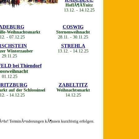
HoflÃ¶ÃŸnitz
13.12. - 14.12.25
ADEBURG
COSWIG
ille-Weihnachtsmarkt
Sternenweihnacht
12. - 07.12.25
28.11. - 30.11.25
RSCHSTEIN
STREHLA
tzer Winterzauber
13.12. - 14.12.25
29.11.25
LD bei Thiendorf
lossweihnacht
01.12.25
RITZBURG
ZABELTITZ
kt auf der Schlossinsel
Weihnachtsmarkt
12. - 14.12.25
14.12.25
¤hr! TerminÃ¤nderungen kÃ¶nnen kurzfristig erfolgen.