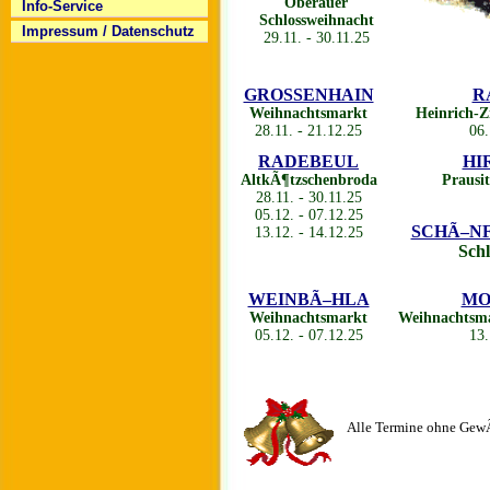
Oberauer
Info-Service
Schlossweihnacht
Impressum / Datenschutz
29.11. - 30.11.25
GROSSENHAIN
R
Weihnachtsmarkt
Heinrich-Z
28.11. - 21.12.25
06.
RADEBEUL
HI
AltkÃ¶tzschenbroda
Prausi
28.11. - 30.11.25
05.12. - 07.12.25
SCHÃ–NFE
13.12. - 14.12.25
Sch
WEINBÃ–HLA
MO
Weihnachtsmarkt
Weihnachtsmar
05.12. - 07.12.25
13.
Alle Termine ohne GewÃ