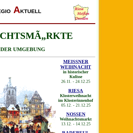
A
EGIO
KTUELL
ACHTSMÃ„RKTE
MGEBUNG
MEISSNER
WEIHNACHT
in historischer
Kulisse
26.11. - 24.12.25
RIESA
Klosterweihnacht
im Klosterinnenhof
05.12. - 21.12.25
NOSSEN
Weihnachtsmarkt
13.12. - 14.12.25
RADEBEUL